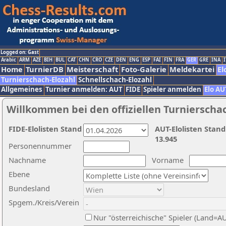
Logged on: Gast
Arabic
ARM
AZE
BIH
BUL
CAT
CHN
CRO
CZE
DEN
ENG
ESP
FAI
FIN
FRA
GER
GRE
INA
I
Home
TurnierDB
Meisterschaft
Foto-Galerie
Meldekartei
El
Turnierschach-Elozahl
Schnellschach-Elozahl
Allgemeines
Turnier anmelden: AUT
FIDE
Spieler anmelden
Elo AU
Willkommen bei den offiziellen Turnierscha
FIDE-Elolisten Stand
AUT-Elolisten Stand
13.945
Personennummer
Nachname
Vorname
Ebene
Bundesland
Spgem./Kreis/Verein
Nur "österreichische" Spieler (Land=A