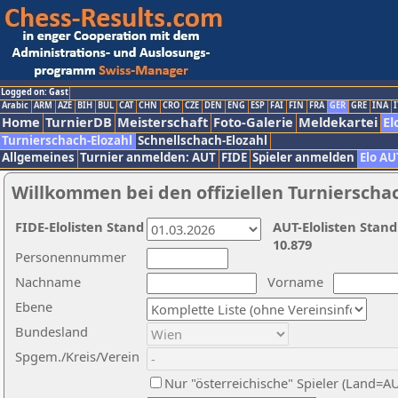
Logged on: Gast
Arabic
ARM
AZE
BIH
BUL
CAT
CHN
CRO
CZE
DEN
ENG
ESP
FAI
FIN
FRA
GER
GRE
INA
I
Home
TurnierDB
Meisterschaft
Foto-Galerie
Meldekartei
El
Turnierschach-Elozahl
Schnellschach-Elozahl
Allgemeines
Turnier anmelden: AUT
FIDE
Spieler anmelden
Elo AU
Willkommen bei den offiziellen Turnierscha
FIDE-Elolisten Stand
AUT-Elolisten Stand
10.879
Personennummer
Nachname
Vorname
Ebene
Bundesland
Spgem./Kreis/Verein
Nur "österreichische" Spieler (Land=A