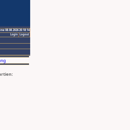
ime 08.08.2026 20:18:14
Login
Logout
artien: