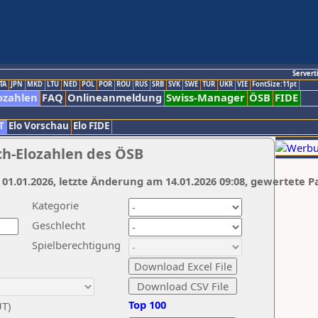
Servert
TA
JPN
MKD
LTU
NED
POL
POR
ROU
RUS
SRB
SVK
SWE
TUR
UKR
VIE
FontSize:11pt
ozahlen
FAQ
Onlineanmeldung
Swiss-Manager
ÖSB
FIDE
T
Elo Vorschau
Elo FIDE
ch-Elozahlen des ÖSB
 01.01.2026, letzte Änderung am 14.01.2026 09:08, gewertete P
Kategorie
Geschlecht
Spielberechtigung
Top 100
UT)