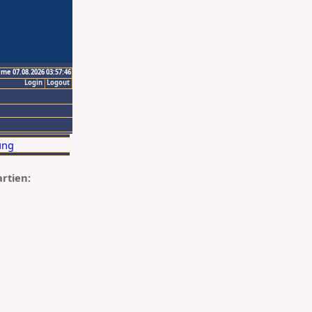
ime 07.08.2026 03:57:46
Login
Logout
artien: