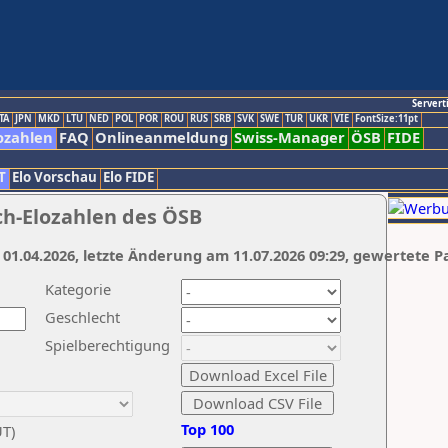
Servert
TA
JPN
MKD
LTU
NED
POL
POR
ROU
RUS
SRB
SVK
SWE
TUR
UKR
VIE
FontSize:11pt
ozahlen
FAQ
Onlineanmeldung
Swiss-Manager
ÖSB
FIDE
T
Elo Vorschau
Elo FIDE
ch-Elozahlen des ÖSB
 01.04.2026, letzte Änderung am 11.07.2026 09:29, gewertete P
Kategorie
Geschlecht
Spielberechtigung
Top 100
UT)