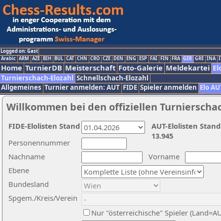
Logged on: Gast
Arabic
ARM
AZE
BIH
BUL
CAT
CHN
CRO
CZE
DEN
ENG
ESP
FAI
FIN
FRA
GER
GRE
INA
I
Home
TurnierDB
Meisterschaft
Foto-Galerie
Meldekartei
El
Turnierschach-Elozahl
Schnellschach-Elozahl
Allgemeines
Turnier anmelden: AUT
FIDE
Spieler anmelden
Elo AU
Willkommen bei den offiziellen Turnierscha
FIDE-Elolisten Stand
AUT-Elolisten Stand
13.945
Personennummer
Nachname
Vorname
Ebene
Bundesland
Spgem./Kreis/Verein
Nur "österreichische" Spieler (Land=A