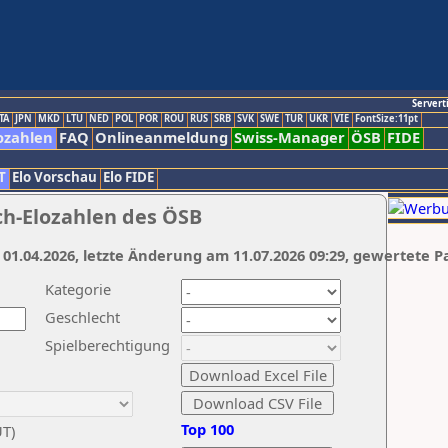
Servert
TA
JPN
MKD
LTU
NED
POL
POR
ROU
RUS
SRB
SVK
SWE
TUR
UKR
VIE
FontSize:11pt
ozahlen
FAQ
Onlineanmeldung
Swiss-Manager
ÖSB
FIDE
T
Elo Vorschau
Elo FIDE
ch-Elozahlen des ÖSB
 01.04.2026, letzte Änderung am 11.07.2026 09:29, gewertete P
Kategorie
Geschlecht
Spielberechtigung
Top 100
UT)