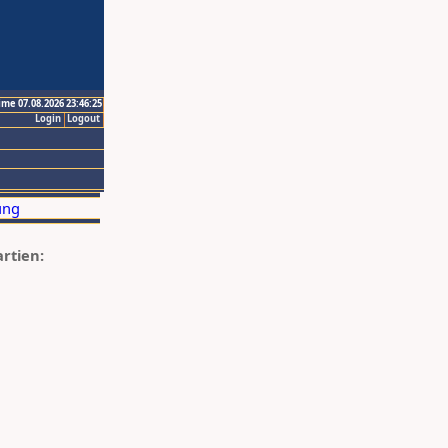
ime 07.08.2026 23:46:25
Login
Logout
artien: