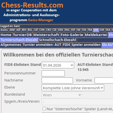
Logged on: Gast
Arabic
ARM
AZE
BIH
BUL
CAT
CHN
CRO
CZE
DEN
ENG
ESP
FAI
FIN
FRA
GER
GRE
INA
I
Home
TurnierDB
Meisterschaft
Foto-Galerie
Meldekartei
El
Turnierschach-Elozahl
Schnellschach-Elozahl
Allgemeines
Turnier anmelden: AUT
FIDE
Spieler anmelden
Elo AU
Willkommen bei den offiziellen Turnierscha
FIDE-Elolisten Stand
AUT-Elolisten Stand
13.945
Personennummer
Nachname
Vorname
Ebene
Bundesland
Spgem./Kreis/Verein
Nur "österreichische" Spieler (Land=A