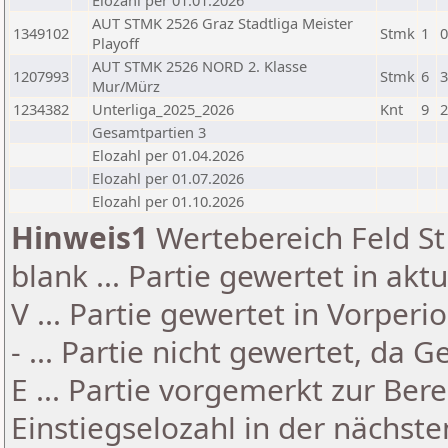
Elozahl per 01.01.2026
AUT STMK 2526 Graz Stadtliga Meister
1349102
Stmk
1
0
Playoff
AUT STMK 2526 NORD 2. Klasse
1207993
Stmk
6
3
Mur/Mürz
1234382
Unterliga_2025_2026
Knt
9
2
Gesamtpartien 3
Elozahl per 01.04.2026
Elozahl per 01.07.2026
Elozahl per 01.10.2026
Hinweis1
Wertebereich Feld St 
blank ... Partie gewertet in akt
V ... Partie gewertet in Vorperi
- ... Partie nicht gewertet, da 
E ... Partie vorgemerkt zur Be
Einstiegselozahl in der nächst