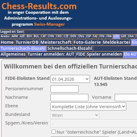
Logged on: Gast
Arabic
ARM
AZE
BIH
BUL
CAT
CHN
CRO
CZE
DEN
ENG
ESP
FAI
FIN
FRA
GER
GRE
INA
I
Home
TurnierDB
Meisterschaft
Foto-Galerie
Meldekartei
El
Turnierschach-Elozahl
Schnellschach-Elozahl
Allgemeines
Turnier anmelden: AUT
FIDE
Spieler anmelden
Elo AU
Willkommen bei den offiziellen Turnierscha
FIDE-Elolisten Stand
AUT-Elolisten Stand
13.945
Personennummer
Nachname
Vorname
Ebene
Bundesland
Spgem./Kreis/Verein
Nur "österreichische" Spieler (Land=A