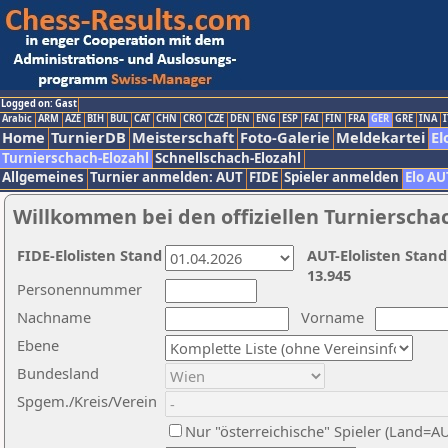
Logged on: Gast
Arabic
ARM
AZE
BIH
BUL
CAT
CHN
CRO
CZE
DEN
ENG
ESP
FAI
FIN
FRA
GER
GRE
INA
I
Home
TurnierDB
Meisterschaft
Foto-Galerie
Meldekartei
El
Turnierschach-Elozahl
Schnellschach-Elozahl
Allgemeines
Turnier anmelden: AUT
FIDE
Spieler anmelden
Elo AU
Willkommen bei den offiziellen Turnierscha
FIDE-Elolisten Stand
AUT-Elolisten Stand
13.945
Personennummer
Nachname
Vorname
Ebene
Bundesland
Spgem./Kreis/Verein
Nur "österreichische" Spieler (Land=A