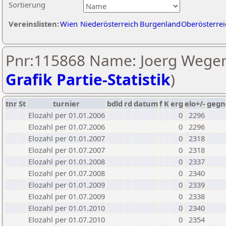
Sortierung
Vereinslisten:
Wien
Niederösterreich
Burgenland
Oberösterrei
Pnr:115868 Name: Joerg Wegerl
Grafik Partie-Statistik
)
tnr
St
turnier
bdld
rd
datum
f
K
erg
elo+/-
gegn
Elozahl per 01.01.2006
0
2296
Elozahl per 01.07.2006
0
2296
Elozahl per 01.01.2007
0
2318
Elozahl per 01.07.2007
0
2318
Elozahl per 01.01.2008
0
2337
Elozahl per 01.07.2008
0
2340
Elozahl per 01.01.2009
0
2339
Elozahl per 01.07.2009
0
2338
Elozahl per 01.01.2010
0
2340
Elozahl per 01.07.2010
0
2354