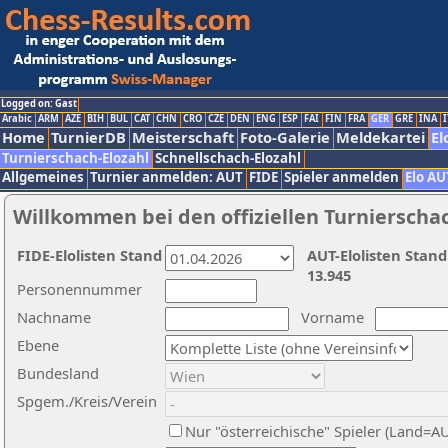
Logged on: Gast
Arabic
ARM
AZE
BIH
BUL
CAT
CHN
CRO
CZE
DEN
ENG
ESP
FAI
FIN
FRA
GER
GRE
INA
I
Home
TurnierDB
Meisterschaft
Foto-Galerie
Meldekartei
El
Turnierschach-Elozahl
Schnellschach-Elozahl
Allgemeines
Turnier anmelden: AUT
FIDE
Spieler anmelden
Elo AU
Willkommen bei den offiziellen Turnierscha
FIDE-Elolisten Stand
AUT-Elolisten Stand
13.945
Personennummer
Nachname
Vorname
Ebene
Bundesland
Spgem./Kreis/Verein
Nur "österreichische" Spieler (Land=A