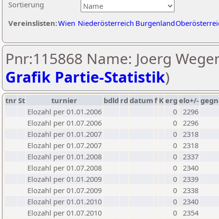
Sortierung
Vereinslisten:
Wien
Niederösterreich
Burgenland
Oberösterrei
Pnr:115868 Name: Joerg Wegerl
Grafik Partie-Statistik
)
tnr
St
turnier
bdld
rd
datum
f
K
erg
elo+/-
gegn
Elozahl per 01.01.2006
0
2296
Elozahl per 01.07.2006
0
2296
Elozahl per 01.01.2007
0
2318
Elozahl per 01.07.2007
0
2318
Elozahl per 01.01.2008
0
2337
Elozahl per 01.07.2008
0
2340
Elozahl per 01.01.2009
0
2339
Elozahl per 01.07.2009
0
2338
Elozahl per 01.01.2010
0
2340
Elozahl per 01.07.2010
0
2354