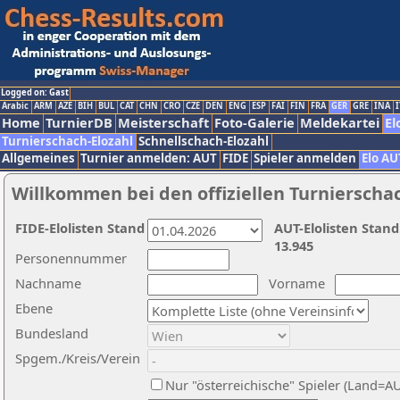
Logged on: Gast
Arabic
ARM
AZE
BIH
BUL
CAT
CHN
CRO
CZE
DEN
ENG
ESP
FAI
FIN
FRA
GER
GRE
INA
I
Home
TurnierDB
Meisterschaft
Foto-Galerie
Meldekartei
El
Turnierschach-Elozahl
Schnellschach-Elozahl
Allgemeines
Turnier anmelden: AUT
FIDE
Spieler anmelden
Elo AU
Willkommen bei den offiziellen Turnierscha
FIDE-Elolisten Stand
AUT-Elolisten Stand
13.945
Personennummer
Nachname
Vorname
Ebene
Bundesland
Spgem./Kreis/Verein
Nur "österreichische" Spieler (Land=A