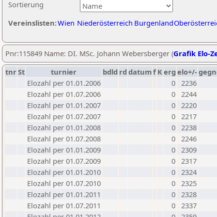
Sortierung
Vereinslisten:
Wien
Niederösterreich
Burgenland
Oberösterrei
Pnr:115849 Name: DI. MSc. Johann Webersberger (
Grafik Elo-Z
tnr
St
turnier
bdld
rd
datum
f
K
erg
elo+/-
gegn
Elozahl per 01.01.2006
0
2236
Elozahl per 01.07.2006
0
2244
Elozahl per 01.01.2007
0
2220
Elozahl per 01.07.2007
0
2217
Elozahl per 01.01.2008
0
2238
Elozahl per 01.07.2008
0
2246
Elozahl per 01.01.2009
0
2309
Elozahl per 01.07.2009
0
2317
Elozahl per 01.01.2010
0
2324
Elozahl per 01.07.2010
0
2325
Elozahl per 01.01.2011
0
2328
Elozahl per 01.07.2011
0
2337
Elozahl per 01.01.2012
0
2359