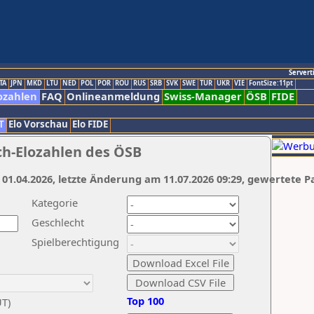
Servert
TA
JPN
MKD
LTU
NED
POL
POR
ROU
RUS
SRB
SVK
SWE
TUR
UKR
VIE
FontSize:11pt
ozahlen
FAQ
Onlineanmeldung
Swiss-Manager
ÖSB
FIDE
T
Elo Vorschau
Elo FIDE
ch-Elozahlen des ÖSB
 01.04.2026, letzte Änderung am 11.07.2026 09:29, gewertete P
Kategorie
Geschlecht
Spielberechtigung
Top 100
UT)