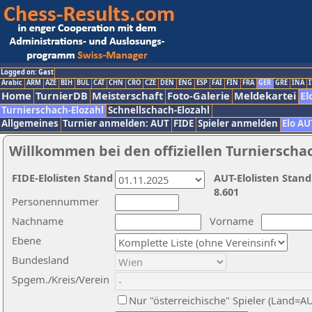
Logged on: Gast
Arabic
ARM
AZE
BIH
BUL
CAT
CHN
CRO
CZE
DEN
ENG
ESP
FAI
FIN
FRA
GER
GRE
INA
I
Home
TurnierDB
Meisterschaft
Foto-Galerie
Meldekartei
El
Turnierschach-Elozahl
Schnellschach-Elozahl
Allgemeines
Turnier anmelden: AUT
FIDE
Spieler anmelden
Elo AU
Willkommen bei den offiziellen Turnierscha
FIDE-Elolisten Stand
AUT-Elolisten Stand
8.601
Personennummer
Nachname
Vorname
Ebene
Bundesland
Spgem./Kreis/Verein
Nur "österreichische" Spieler (Land=A