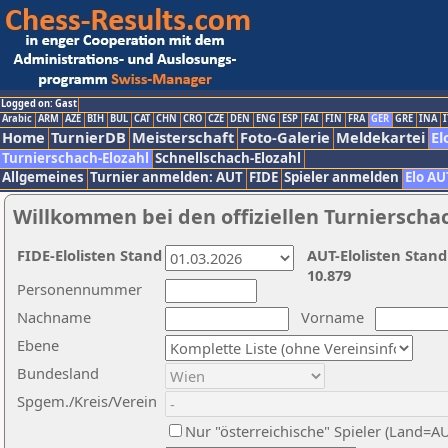
Logged on: Gast
Arabic
ARM
AZE
BIH
BUL
CAT
CHN
CRO
CZE
DEN
ENG
ESP
FAI
FIN
FRA
GER
GRE
INA
I
Home
TurnierDB
Meisterschaft
Foto-Galerie
Meldekartei
El
Turnierschach-Elozahl
Schnellschach-Elozahl
Allgemeines
Turnier anmelden: AUT
FIDE
Spieler anmelden
Elo AU
Willkommen bei den offiziellen Turnierscha
FIDE-Elolisten Stand
AUT-Elolisten Stand
10.879
Personennummer
Nachname
Vorname
Ebene
Bundesland
Spgem./Kreis/Verein
Nur "österreichische" Spieler (Land=A