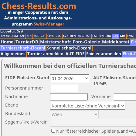
Logged on: Gast
Arabic
ARM
AZE
BIH
BUL
CAT
CHN
CRO
CZE
DEN
ENG
ESP
FAI
FIN
FRA
GER
GRE
INA
I
Home
TurnierDB
Meisterschaft
Foto-Galerie
Meldekartei
El
Turnierschach-Elozahl
Schnellschach-Elozahl
Allgemeines
Turnier anmelden: AUT
FIDE
Spieler anmelden
Elo AU
Willkommen bei den offiziellen Turnierscha
FIDE-Elolisten Stand
AUT-Elolisten Stand
13.945
Personennummer
Nachname
Vorname
Ebene
Bundesland
Spgem./Kreis/Verein
Nur "österreichische" Spieler (Land=A