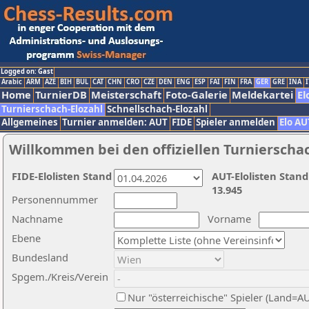
Logged on: Gast
Arabic
ARM
AZE
BIH
BUL
CAT
CHN
CRO
CZE
DEN
ENG
ESP
FAI
FIN
FRA
GER
GRE
INA
I
Home
TurnierDB
Meisterschaft
Foto-Galerie
Meldekartei
El
Turnierschach-Elozahl
Schnellschach-Elozahl
Allgemeines
Turnier anmelden: AUT
FIDE
Spieler anmelden
Elo AU
Willkommen bei den offiziellen Turnierscha
FIDE-Elolisten Stand
AUT-Elolisten Stand
13.945
Personennummer
Nachname
Vorname
Ebene
Bundesland
Spgem./Kreis/Verein
Nur "österreichische" Spieler (Land=A