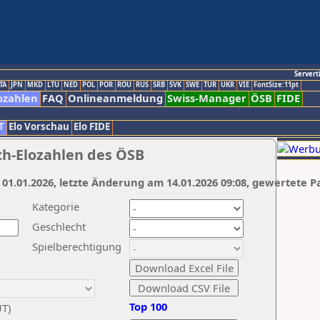
Servert
TA
JPN
MKD
LTU
NED
POL
POR
ROU
RUS
SRB
SVK
SWE
TUR
UKR
VIE
FontSize:11pt
ozahlen
FAQ
Onlineanmeldung
Swiss-Manager
ÖSB
FIDE
T
Elo Vorschau
Elo FIDE
ch-Elozahlen des ÖSB
 01.01.2026, letzte Änderung am 14.01.2026 09:08, gewertete P
Kategorie
Geschlecht
Spielberechtigung
Top 100
UT)