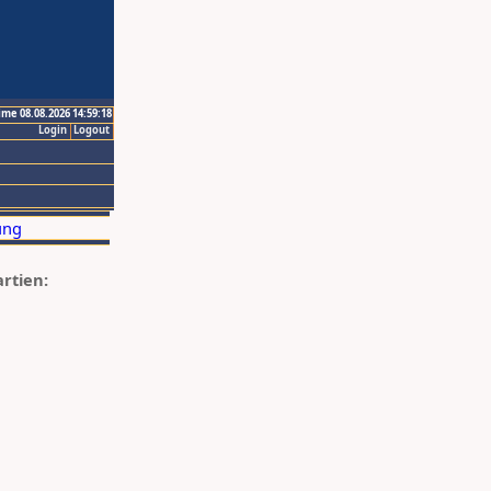
ime 08.08.2026 14:59:18
Login
Logout
artien: