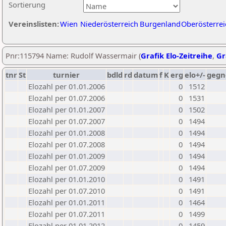
Sortierung
Vereinslisten:
Wien
Niederösterreich
Burgenland
Oberösterrei
Pnr:115794 Name: Rudolf Wassermair (
Grafik Elo-Zeitreihe
,
Gr
tnr
St
turnier
bdld
rd
datum
f
K
erg
elo+/-
gegn
Elozahl per 01.01.2006
0
1512
Elozahl per 01.07.2006
0
1531
Elozahl per 01.01.2007
0
1502
Elozahl per 01.07.2007
0
1494
Elozahl per 01.01.2008
0
1494
Elozahl per 01.07.2008
0
1494
Elozahl per 01.01.2009
0
1494
Elozahl per 01.07.2009
0
1494
Elozahl per 01.01.2010
0
1491
Elozahl per 01.07.2010
0
1491
Elozahl per 01.01.2011
0
1464
Elozahl per 01.07.2011
0
1499
Elozahl per 01.01.2012
0
1459