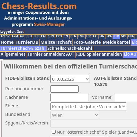
Logged on: Gast
Arabic
ARM
AZE
BIH
BUL
CAT
CHN
CRO
CZE
DEN
ENG
ESP
FAI
FIN
FRA
GER
GRE
INA
I
Home
TurnierDB
Meisterschaft
Foto-Galerie
Meldekartei
El
Turnierschach-Elozahl
Schnellschach-Elozahl
Allgemeines
Turnier anmelden: AUT
FIDE
Spieler anmelden
Elo AU
Willkommen bei den offiziellen Turnierscha
FIDE-Elolisten Stand
AUT-Elolisten Stand
10.879
Personennummer
Nachname
Vorname
Ebene
Bundesland
Spgem./Kreis/Verein
Nur "österreichische" Spieler (Land=A