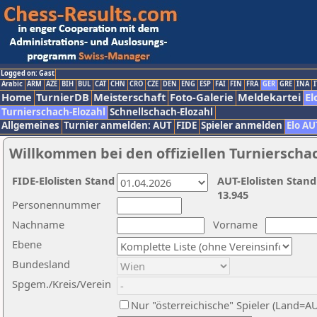
Logged on: Gast
Arabic
ARM
AZE
BIH
BUL
CAT
CHN
CRO
CZE
DEN
ENG
ESP
FAI
FIN
FRA
GER
GRE
INA
I
Home
TurnierDB
Meisterschaft
Foto-Galerie
Meldekartei
El
Turnierschach-Elozahl
Schnellschach-Elozahl
Allgemeines
Turnier anmelden: AUT
FIDE
Spieler anmelden
Elo AU
Willkommen bei den offiziellen Turnierscha
FIDE-Elolisten Stand
AUT-Elolisten Stand
13.945
Personennummer
Nachname
Vorname
Ebene
Bundesland
Spgem./Kreis/Verein
Nur "österreichische" Spieler (Land=A