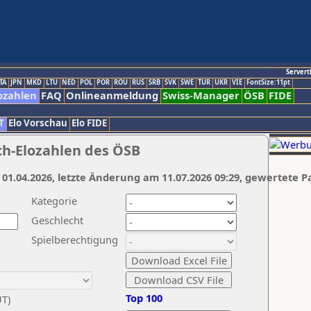
Servert
TA
JPN
MKD
LTU
NED
POL
POR
ROU
RUS
SRB
SVK
SWE
TUR
UKR
VIE
FontSize:11pt
ozahlen
FAQ
Onlineanmeldung
Swiss-Manager
ÖSB
FIDE
T
Elo Vorschau
Elo FIDE
ch-Elozahlen des ÖSB
 01.04.2026, letzte Änderung am 11.07.2026 09:29, gewertete P
Kategorie
Geschlecht
Spielberechtigung
Top 100
UT)