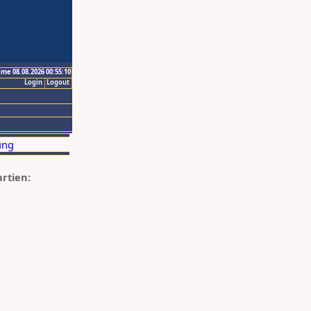
ime 08.08.2026 00:55:10
Login
Logout
artien: