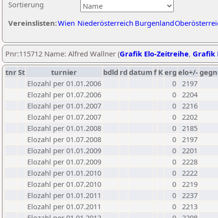
Sortierung
Vereinslisten:
Wien
Niederösterreich
Burgenland
Oberösterrei
Pnr:115712 Name: Alfred Wallner (
Grafik Elo-Zeitreihe
,
Grafik 
tnr
St
turnier
bdld
rd
datum
f
K
erg
elo+/-
gegn
Elozahl per 01.01.2006
0
2197
Elozahl per 01.07.2006
0
2204
Elozahl per 01.01.2007
0
2216
Elozahl per 01.07.2007
0
2202
Elozahl per 01.01.2008
0
2185
Elozahl per 01.07.2008
0
2197
Elozahl per 01.01.2009
0
2201
Elozahl per 01.07.2009
0
2228
Elozahl per 01.01.2010
0
2222
Elozahl per 01.07.2010
0
2219
Elozahl per 01.01.2011
0
2237
Elozahl per 01.07.2011
0
2213
Elozahl per 01.01.2012
0
2208