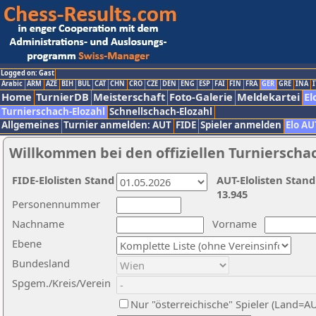
Logged on: Gast
Arabic
ARM
AZE
BIH
BUL
CAT
CHN
CRO
CZE
DEN
ENG
ESP
FAI
FIN
FRA
GER
GRE
INA
I
Home
TurnierDB
Meisterschaft
Foto-Galerie
Meldekartei
El
Turnierschach-Elozahl
Schnellschach-Elozahl
Allgemeines
Turnier anmelden: AUT
FIDE
Spieler anmelden
Elo AU
Willkommen bei den offiziellen Turnierscha
FIDE-Elolisten Stand
AUT-Elolisten Stand
13.945
Personennummer
Nachname
Vorname
Ebene
Bundesland
Spgem./Kreis/Verein
Nur "österreichische" Spieler (Land=A