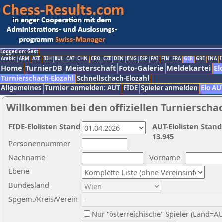
Logged on: Gast
Arabic
ARM
AZE
BIH
BUL
CAT
CHN
CRO
CZE
DEN
ENG
ESP
FAI
FIN
FRA
GER
GRE
INA
I
Home
TurnierDB
Meisterschaft
Foto-Galerie
Meldekartei
El
Turnierschach-Elozahl
Schnellschach-Elozahl
Allgemeines
Turnier anmelden: AUT
FIDE
Spieler anmelden
Elo AU
Willkommen bei den offiziellen Turnierscha
FIDE-Elolisten Stand
AUT-Elolisten Stand
13.945
Personennummer
Nachname
Vorname
Ebene
Bundesland
Spgem./Kreis/Verein
Nur "österreichische" Spieler (Land=A