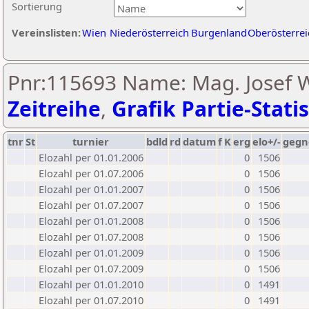
Sortierung
Vereinslisten:
Wien
Niederösterreich
Burgenland
Oberösterrei
Pnr:115693 Name: Mag. Josef W
Zeitreihe
,
Grafik Partie-Statis
tnr
St
turnier
bdld
rd
datum
f
K
erg
elo+/-
gegn
Elozahl per 01.01.2006
0
1506
Elozahl per 01.07.2006
0
1506
Elozahl per 01.01.2007
0
1506
Elozahl per 01.07.2007
0
1506
Elozahl per 01.01.2008
0
1506
Elozahl per 01.07.2008
0
1506
Elozahl per 01.01.2009
0
1506
Elozahl per 01.07.2009
0
1506
Elozahl per 01.01.2010
0
1491
Elozahl per 01.07.2010
0
1491