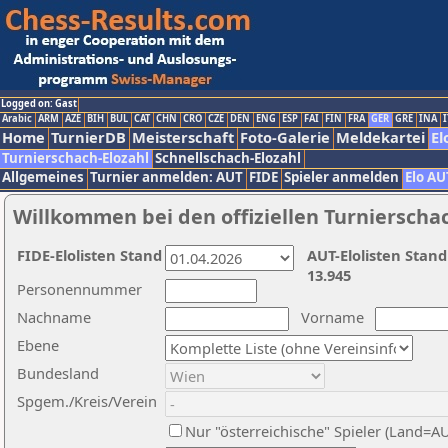
Logged on: Gast
Arabic
ARM
AZE
BIH
BUL
CAT
CHN
CRO
CZE
DEN
ENG
ESP
FAI
FIN
FRA
GER
GRE
INA
I
Home
TurnierDB
Meisterschaft
Foto-Galerie
Meldekartei
El
Turnierschach-Elozahl
Schnellschach-Elozahl
Allgemeines
Turnier anmelden: AUT
FIDE
Spieler anmelden
Elo AU
Willkommen bei den offiziellen Turnierscha
FIDE-Elolisten Stand
AUT-Elolisten Stand
13.945
Personennummer
Nachname
Vorname
Ebene
Bundesland
Spgem./Kreis/Verein
Nur "österreichische" Spieler (Land=A