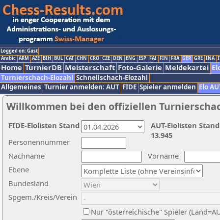
Logged on: Gast
Arabic
ARM
AZE
BIH
BUL
CAT
CHN
CRO
CZE
DEN
ENG
ESP
FAI
FIN
FRA
GER
GRE
INA
I
Home
TurnierDB
Meisterschaft
Foto-Galerie
Meldekartei
El
Turnierschach-Elozahl
Schnellschach-Elozahl
Allgemeines
Turnier anmelden: AUT
FIDE
Spieler anmelden
Elo AU
Willkommen bei den offiziellen Turnierscha
FIDE-Elolisten Stand
AUT-Elolisten Stand
13.945
Personennummer
Nachname
Vorname
Ebene
Bundesland
Spgem./Kreis/Verein
Nur "österreichische" Spieler (Land=A