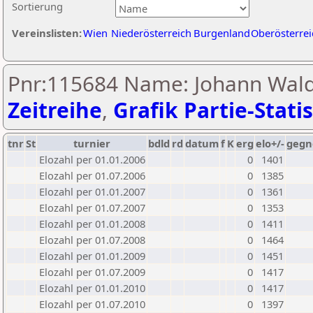
Sortierung
Vereinslisten:
Wien
Niederösterreich
Burgenland
Oberösterrei
Pnr:115684 Name: Johann Wald
Zeitreihe
,
Grafik Partie-Statis
tnr
St
turnier
bdld
rd
datum
f
K
erg
elo+/-
gegn
Elozahl per 01.01.2006
0
1401
Elozahl per 01.07.2006
0
1385
Elozahl per 01.01.2007
0
1361
Elozahl per 01.07.2007
0
1353
Elozahl per 01.01.2008
0
1411
Elozahl per 01.07.2008
0
1464
Elozahl per 01.01.2009
0
1451
Elozahl per 01.07.2009
0
1417
Elozahl per 01.01.2010
0
1417
Elozahl per 01.07.2010
0
1397