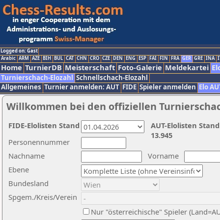
Logged on: Gast
Arabic
ARM
AZE
BIH
BUL
CAT
CHN
CRO
CZE
DEN
ENG
ESP
FAI
FIN
FRA
GER
GRE
INA
I
Home
TurnierDB
Meisterschaft
Foto-Galerie
Meldekartei
El
Turnierschach-Elozahl
Schnellschach-Elozahl
Allgemeines
Turnier anmelden: AUT
FIDE
Spieler anmelden
Elo AU
Willkommen bei den offiziellen Turnierscha
FIDE-Elolisten Stand
AUT-Elolisten Stand
13.945
Personennummer
Nachname
Vorname
Ebene
Bundesland
Spgem./Kreis/Verein
Nur "österreichische" Spieler (Land=A