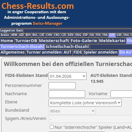
Logged on: Gast
Arabic
ARM
AZE
BIH
BUL
CAT
CHN
CRO
CZE
DEN
ENG
ESP
FAI
FIN
FRA
GER
GRE
INA
I
Home
TurnierDB
Meisterschaft
Foto-Galerie
Meldekartei
El
Turnierschach-Elozahl
Schnellschach-Elozahl
Allgemeines
Turnier anmelden: AUT
FIDE
Spieler anmelden
Elo AU
Willkommen bei den offiziellen Turnierscha
FIDE-Elolisten Stand
AUT-Elolisten Stand
13.945
Personennummer
Nachname
Vorname
Ebene
Bundesland
Spgem./Kreis/Verein
Nur "österreichische" Spieler (Land=A