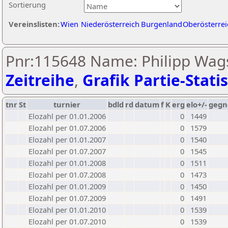
Sortierung
Vereinslisten:
Wien
Niederösterreich
Burgenland
Oberösterrei
Pnr:115648 Name: Philipp Wags
Zeitreihe
,
Grafik Partie-Statis
tnr
St
turnier
bdld
rd
datum
f
K
erg
elo+/-
gegn
Elozahl per 01.01.2006
0
1449
Elozahl per 01.07.2006
0
1579
Elozahl per 01.01.2007
0
1540
Elozahl per 01.07.2007
0
1545
Elozahl per 01.01.2008
0
1511
Elozahl per 01.07.2008
0
1473
Elozahl per 01.01.2009
0
1450
Elozahl per 01.07.2009
0
1491
Elozahl per 01.01.2010
0
1539
Elozahl per 01.07.2010
0
1539