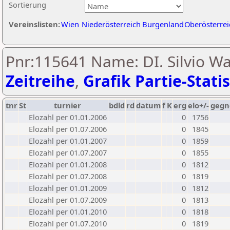
Sortierung
Vereinslisten:
Wien
Niederösterreich
Burgenland
Oberösterrei
Pnr:115641 Name: DI. Silvio Wa
Zeitreihe
,
Grafik Partie-Statis
tnr
St
turnier
bdld
rd
datum
f
K
erg
elo+/-
gegn
Elozahl per 01.01.2006
0
1756
Elozahl per 01.07.2006
0
1845
Elozahl per 01.01.2007
0
1859
Elozahl per 01.07.2007
0
1855
Elozahl per 01.01.2008
0
1812
Elozahl per 01.07.2008
0
1819
Elozahl per 01.01.2009
0
1812
Elozahl per 01.07.2009
0
1813
Elozahl per 01.01.2010
0
1818
Elozahl per 01.07.2010
0
1819