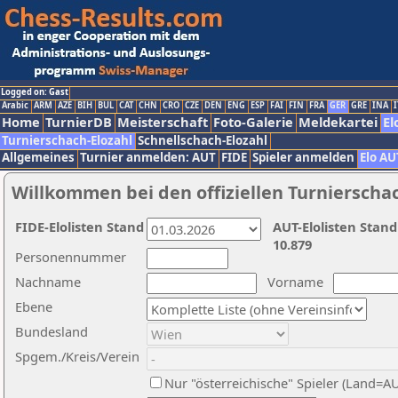
Logged on: Gast
Arabic
ARM
AZE
BIH
BUL
CAT
CHN
CRO
CZE
DEN
ENG
ESP
FAI
FIN
FRA
GER
GRE
INA
I
Home
TurnierDB
Meisterschaft
Foto-Galerie
Meldekartei
El
Turnierschach-Elozahl
Schnellschach-Elozahl
Allgemeines
Turnier anmelden: AUT
FIDE
Spieler anmelden
Elo AU
Willkommen bei den offiziellen Turnierscha
FIDE-Elolisten Stand
AUT-Elolisten Stand
10.879
Personennummer
Nachname
Vorname
Ebene
Bundesland
Spgem./Kreis/Verein
Nur "österreichische" Spieler (Land=A