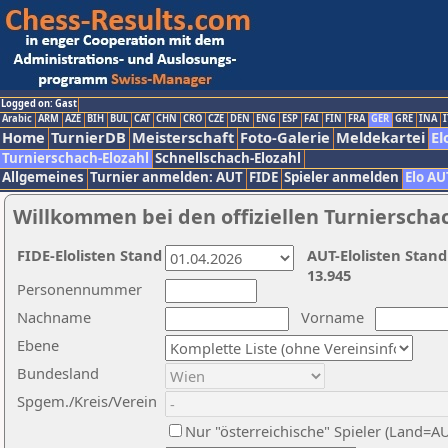
Logged on: Gast
Arabic
ARM
AZE
BIH
BUL
CAT
CHN
CRO
CZE
DEN
ENG
ESP
FAI
FIN
FRA
GER
GRE
INA
I
Home
TurnierDB
Meisterschaft
Foto-Galerie
Meldekartei
El
Turnierschach-Elozahl
Schnellschach-Elozahl
Allgemeines
Turnier anmelden: AUT
FIDE
Spieler anmelden
Elo AU
Willkommen bei den offiziellen Turnierscha
FIDE-Elolisten Stand
AUT-Elolisten Stand
13.945
Personennummer
Nachname
Vorname
Ebene
Bundesland
Spgem./Kreis/Verein
Nur "österreichische" Spieler (Land=A