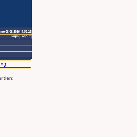
ime 08.08.2026 11:52:23
Login
Logout
artien: