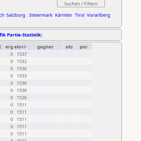
ch
Salzburg
Steiermark
Kärnten
Tirol
Vorarlberg
ik Partie-Statistik
)
K
erg
elo+/-
gegner
elo
pnr
0
1537
0
1532
0
1530
0
1533
0
1536
0
1536
0
1526
0
1511
0
1511
0
1511
0
1511
0
1511
0
1511