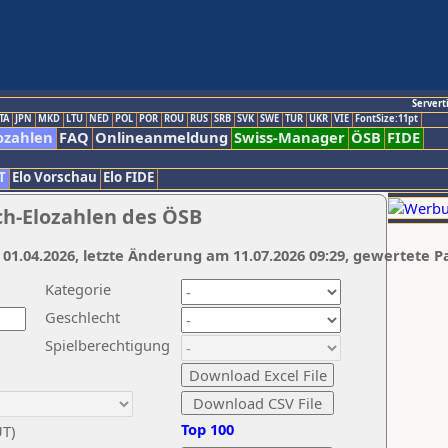
Servert
TA
JPN
MKD
LTU
NED
POL
POR
ROU
RUS
SRB
SVK
SWE
TUR
UKR
VIE
FontSize:11pt
ozahlen
FAQ
Onlineanmeldung
Swiss-Manager
ÖSB
FIDE
T
Elo Vorschau
Elo FIDE
ch-Elozahlen des ÖSB
 01.04.2026, letzte Änderung am 11.07.2026 09:29, gewertete P
Kategorie
Geschlecht
Spielberechtigung
Top 100
UT)