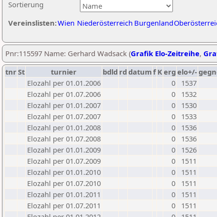
Sortierung
Vereinslisten:
Wien
Niederösterreich
Burgenland
Oberösterrei
Pnr:115597 Name: Gerhard Wadsack (
Grafik Elo-Zeitreihe
,
Graf
tnr
St
turnier
bdld
rd
datum
f
K
erg
elo+/-
gegn
Elozahl per 01.01.2006
0
1537
Elozahl per 01.07.2006
0
1532
Elozahl per 01.01.2007
0
1530
Elozahl per 01.07.2007
0
1533
Elozahl per 01.01.2008
0
1536
Elozahl per 01.07.2008
0
1536
Elozahl per 01.01.2009
0
1526
Elozahl per 01.07.2009
0
1511
Elozahl per 01.01.2010
0
1511
Elozahl per 01.07.2010
0
1511
Elozahl per 01.01.2011
0
1511
Elozahl per 01.07.2011
0
1511
Elozahl per 01.01.2012
0
1511