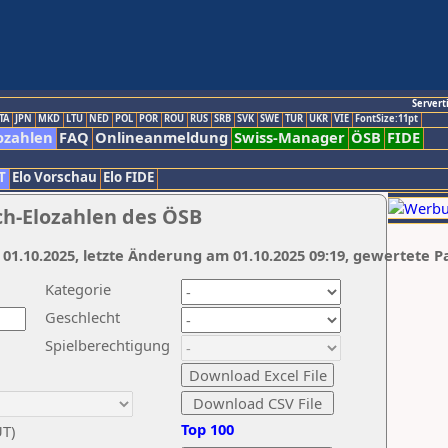
Servert
TA
JPN
MKD
LTU
NED
POL
POR
ROU
RUS
SRB
SVK
SWE
TUR
UKR
VIE
FontSize:11pt
ozahlen
FAQ
Onlineanmeldung
Swiss-Manager
ÖSB
FIDE
T
Elo Vorschau
Elo FIDE
ch-Elozahlen des ÖSB
 01.10.2025, letzte Änderung am 01.10.2025 09:19, gewertete P
Kategorie
Geschlecht
Spielberechtigung
Top 100
UT)