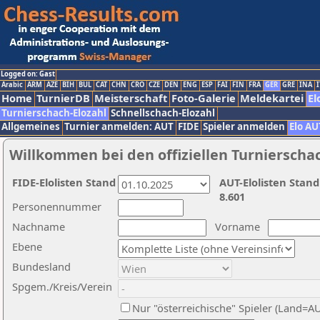
Logged on: Gast
Arabic
ARM
AZE
BIH
BUL
CAT
CHN
CRO
CZE
DEN
ENG
ESP
FAI
FIN
FRA
GER
GRE
INA
I
Home
TurnierDB
Meisterschaft
Foto-Galerie
Meldekartei
El
Turnierschach-Elozahl
Schnellschach-Elozahl
Allgemeines
Turnier anmelden: AUT
FIDE
Spieler anmelden
Elo AU
Willkommen bei den offiziellen Turnierscha
FIDE-Elolisten Stand
AUT-Elolisten Stand
8.601
Personennummer
Nachname
Vorname
Ebene
Bundesland
Spgem./Kreis/Verein
Nur "österreichische" Spieler (Land=A