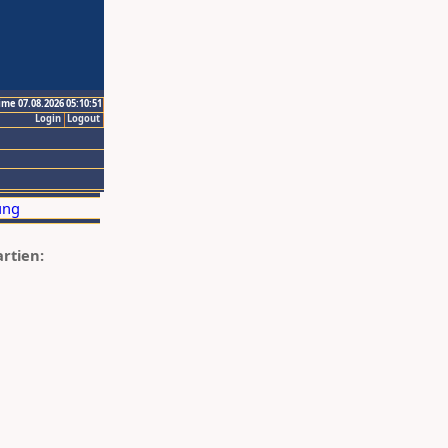
ime 07.08.2026 05:10:51
Login
Logout
artien: