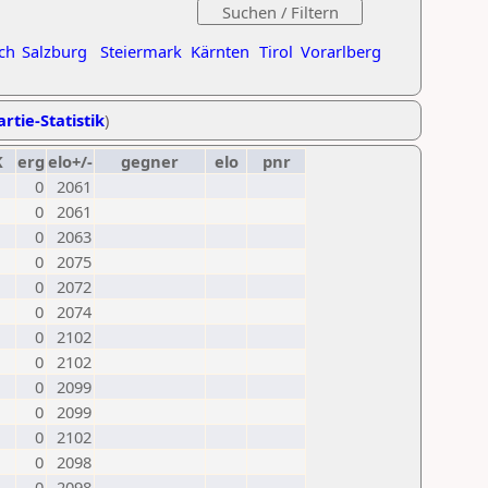
ch
Salzburg
Steiermark
Kärnten
Tirol
Vorarlberg
rtie-Statistik
)
K
erg
elo+/-
gegner
elo
pnr
0
2061
0
2061
0
2063
0
2075
0
2072
0
2074
0
2102
0
2102
0
2099
0
2099
0
2102
0
2098
0
2098