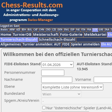
Logged on: Gast
Arabic
ARM
AZE
BIH
BUL
CAT
CHN
CRO
CZE
DEN
ENG
ESP
FAI
FIN
FRA
GER
GRE
INA
I
Home
TurnierDB
Meisterschaft
Foto-Galerie
Meldekartei
El
Turnierschach-Elozahl
Schnellschach-Elozahl
Allgemeines
Turnier anmelden: AUT
FIDE
Spieler anmelden
Elo AU
Willkommen bei den offiziellen Turnierscha
FIDE-Elolisten Stand
AUT-Elolisten Stand
13.945
Personennummer
Nachname
Vorname
Ebene
Bundesland
Spgem./Kreis/Verein
Nur "österreichische" Spieler (Land=A