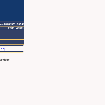
ime 08.08.2026 17:02:46
Login
Logout
artien: