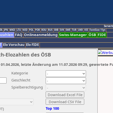
Servert
TA
JPN
MKD
LTU
NED
POL
POR
ROU
RUS
SRB
SVK
SWE
TUR
UKR
VIE
FontSize:11pt
ozahlen
FAQ
Onlineanmeldung
Swiss-Manager
ÖSB
FIDE
T
Elo Vorschau
Elo FIDE
ch-Elozahlen des ÖSB
 01.04.2026, letzte Änderung am 11.07.2026 09:29, gewertete P
Kategorie
Geschlecht
Spielberechtigung
Top 100
UT)