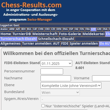
Logged on: Gast
Arabic
ARM
AZE
BIH
BUL
CAT
CHN
CRO
CZE
DEN
ENG
ESP
FAI
FIN
FRA
GER
GRE
INA
I
Home
TurnierDB
Meisterschaft
Foto-Galerie
Meldekartei
El
Turnierschach-Elozahl
Schnellschach-Elozahl
Allgemeines
Turnier anmelden: AUT
FIDE
Spieler anmelden
Elo AU
Willkommen bei den offiziellen Turnierscha
FIDE-Elolisten Stand
AUT-Elolisten Stand
8.601
Personennummer
Nachname
Vorname
Ebene
Bundesland
Spgem./Kreis/Verein
Nur "österreichische" Spieler (Land=A