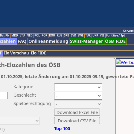
Servert
TA
JPN
MKD
LTU
NED
POL
POR
ROU
RUS
SRB
SVK
SWE
TUR
UKR
VIE
FontSize:11pt
ozahlen
FAQ
Onlineanmeldung
Swiss-Manager
ÖSB
FIDE
T
Elo Vorschau
Elo FIDE
ch-Elozahlen des ÖSB
 01.10.2025, letzte Änderung am 01.10.2025 09:19, gewertete P
Kategorie
Geschlecht
Spielberechtigung
Top 100
UT)