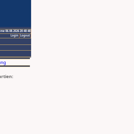
ime 06.08.2026 20:48:48
Login
Logout
artien: