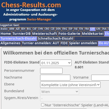
Logged on: Gast
Arabic
ARM
AZE
BIH
BUL
CAT
CHN
CRO
CZE
DEN
ENG
ESP
FAI
FIN
FRA
GER
GRE
INA
I
Home
TurnierDB
Meisterschaft
Foto-Galerie
Meldekartei
El
Turnierschach-Elozahl
Schnellschach-Elozahl
Allgemeines
Turnier anmelden: AUT
FIDE
Spieler anmelden
Elo AU
Willkommen bei den offiziellen Turnierscha
FIDE-Elolisten Stand
AUT-Elolisten Stand
8.601
Personennummer
Nachname
Vorname
Ebene
Bundesland
Spgem./Kreis/Verein
Nur "österreichische" Spieler (Land=A