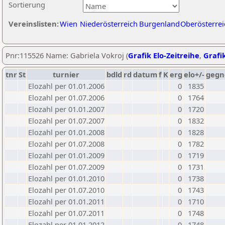
Sortierung
Vereinslisten:
Wien
Niederösterreich
Burgenland
Oberösterrei
Pnr:115526 Name: Gabriela Vokroj (
Grafik Elo-Zeitreihe
,
Grafik
tnr
St
turnier
bdld
rd
datum
f
K
erg
elo+/-
gegn
Elozahl per 01.01.2006
0
1835
Elozahl per 01.07.2006
0
1764
Elozahl per 01.01.2007
0
1720
Elozahl per 01.07.2007
0
1832
Elozahl per 01.01.2008
0
1828
Elozahl per 01.07.2008
0
1782
Elozahl per 01.01.2009
0
1719
Elozahl per 01.07.2009
0
1731
Elozahl per 01.01.2010
0
1738
Elozahl per 01.07.2010
0
1743
Elozahl per 01.01.2011
0
1710
Elozahl per 01.07.2011
0
1748
Elozahl per 01.01.2012
0
1748