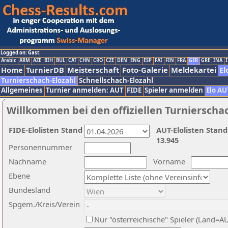
Logged on: Gast
Arabic
ARM
AZE
BIH
BUL
CAT
CHN
CRO
CZE
DEN
ENG
ESP
FAI
FIN
FRA
GER
GRE
INA
I
Home
TurnierDB
Meisterschaft
Foto-Galerie
Meldekartei
El
Turnierschach-Elozahl
Schnellschach-Elozahl
Allgemeines
Turnier anmelden: AUT
FIDE
Spieler anmelden
Elo AU
Willkommen bei den offiziellen Turnierscha
FIDE-Elolisten Stand
AUT-Elolisten Stand
13.945
Personennummer
Nachname
Vorname
Ebene
Bundesland
Spgem./Kreis/Verein
Nur "österreichische" Spieler (Land=A