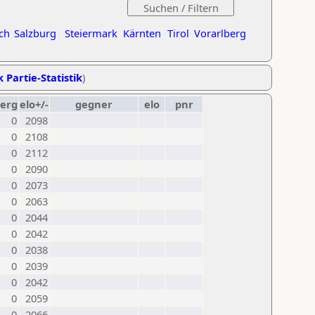
ch
Salzburg
Steiermark
Kärnten
Tirol
Vorarlberg
k Partie-Statistik
)
erg
elo+/-
gegner
elo
pnr
0
2098
0
2108
0
2112
0
2090
0
2073
0
2063
0
2044
0
2042
0
2038
0
2039
0
2042
0
2059
0
2066