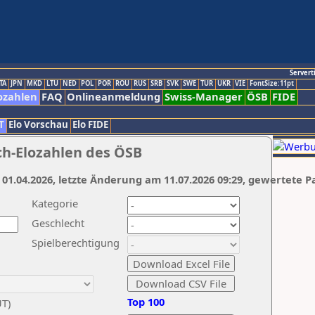
Servert
TA
JPN
MKD
LTU
NED
POL
POR
ROU
RUS
SRB
SVK
SWE
TUR
UKR
VIE
FontSize:11pt
ozahlen
FAQ
Onlineanmeldung
Swiss-Manager
ÖSB
FIDE
T
Elo Vorschau
Elo FIDE
ch-Elozahlen des ÖSB
 01.04.2026, letzte Änderung am 11.07.2026 09:29, gewertete P
Kategorie
Geschlecht
Spielberechtigung
Top 100
UT)