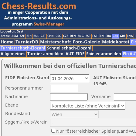
Logged on: Gast
Arabic
ARM
AZE
BIH
BUL
CAT
CHN
CRO
CZE
DEN
ENG
ESP
FAI
FIN
FRA
GER
GRE
INA
I
Home
TurnierDB
Meisterschaft
Foto-Galerie
Meldekartei
El
Turnierschach-Elozahl
Schnellschach-Elozahl
Allgemeines
Turnier anmelden: AUT
FIDE
Spieler anmelden
Elo AU
Willkommen bei den offiziellen Turnierscha
FIDE-Elolisten Stand
AUT-Elolisten Stand
13.945
Personennummer
Nachname
Vorname
Ebene
Bundesland
Spgem./Kreis/Verein
Nur "österreichische" Spieler (Land=A