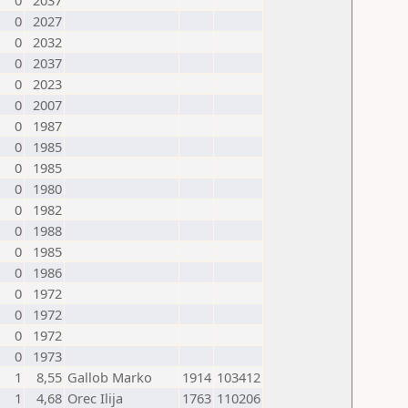
0
2037
0
2027
0
2032
0
2037
0
2023
0
2007
0
1987
0
1985
0
1985
0
1980
0
1982
0
1988
0
1985
0
1986
0
1972
0
1972
0
1972
0
1973
1
8,55
Gallob Marko
1914
103412
1
4,68
Orec Ilija
1763
110206