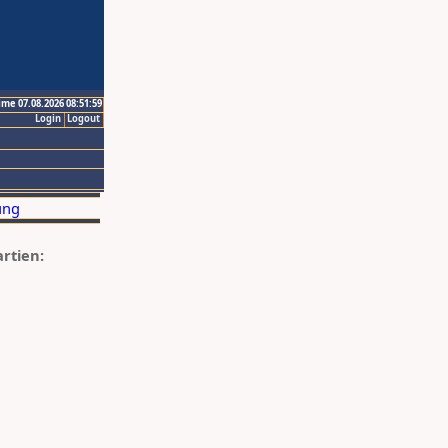
ime 07.08.2026 08:51:59
Login
Logout
artien: