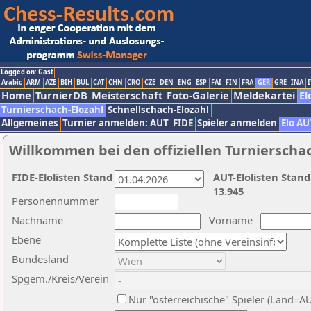
Logged on: Gast
Arabic
ARM
AZE
BIH
BUL
CAT
CHN
CRO
CZE
DEN
ENG
ESP
FAI
FIN
FRA
GER
GRE
INA
I
Home
TurnierDB
Meisterschaft
Foto-Galerie
Meldekartei
El
Turnierschach-Elozahl
Schnellschach-Elozahl
Allgemeines
Turnier anmelden: AUT
FIDE
Spieler anmelden
Elo AU
Willkommen bei den offiziellen Turnierscha
FIDE-Elolisten Stand
AUT-Elolisten Stand
13.945
Personennummer
Nachname
Vorname
Ebene
Bundesland
Spgem./Kreis/Verein
Nur "österreichische" Spieler (Land=A