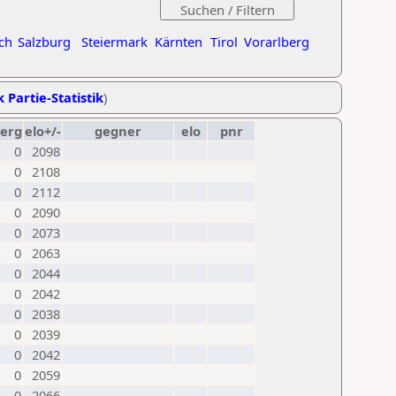
ch
Salzburg
Steiermark
Kärnten
Tirol
Vorarlberg
k Partie-Statistik
)
erg
elo+/-
gegner
elo
pnr
0
2098
0
2108
0
2112
0
2090
0
2073
0
2063
0
2044
0
2042
0
2038
0
2039
0
2042
0
2059
0
2066