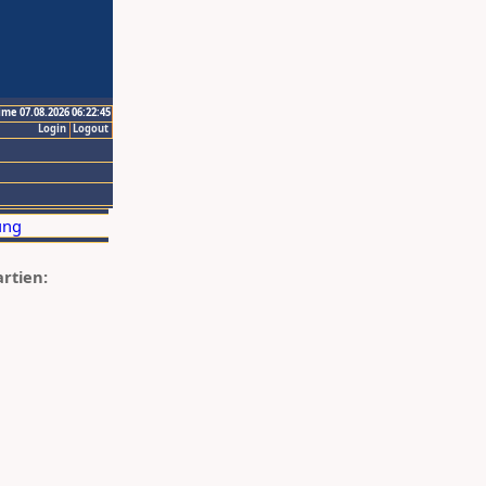
ime 07.08.2026 06:22:45
Login
Logout
artien: