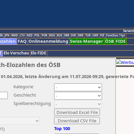
Servert
TA
JPN
MKD
LTU
NED
POL
POR
ROU
RUS
SRB
SVK
SWE
TUR
UKR
VIE
FontSize:11pt
ozahlen
FAQ
Onlineanmeldung
Swiss-Manager
ÖSB
FIDE
T
Elo Vorschau
Elo FIDE
ch-Elozahlen des ÖSB
 01.04.2026, letzte Änderung am 11.07.2026 09:29, gewertete P
Kategorie
Geschlecht
Spielberechtigung
Top 100
UT)