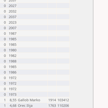
0
2037
0
2027
0
2032
0
2037
0
2023
0
2007
0
1987
0
1985
0
1985
0
1980
0
1982
0
1988
0
1985
0
1986
0
1972
0
1972
0
1972
0
1973
1
8,55
Gallob Marko
1914
103412
1
4,68
Orec Ilija
1763
110206