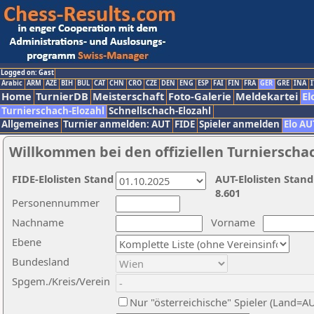
Logged on: Gast
Arabic
ARM
AZE
BIH
BUL
CAT
CHN
CRO
CZE
DEN
ENG
ESP
FAI
FIN
FRA
GER
GRE
INA
I
Home
TurnierDB
Meisterschaft
Foto-Galerie
Meldekartei
El
Turnierschach-Elozahl
Schnellschach-Elozahl
Allgemeines
Turnier anmelden: AUT
FIDE
Spieler anmelden
Elo AU
Willkommen bei den offiziellen Turnierscha
FIDE-Elolisten Stand
AUT-Elolisten Stand
8.601
Personennummer
Nachname
Vorname
Ebene
Bundesland
Spgem./Kreis/Verein
Nur "österreichische" Spieler (Land=A