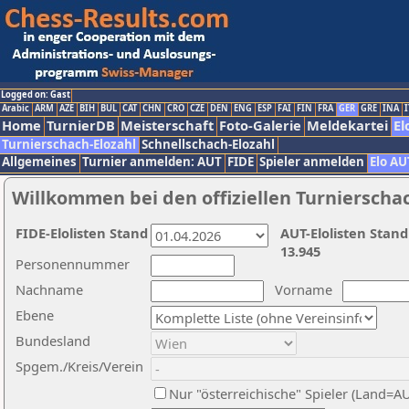
Logged on: Gast
Arabic
ARM
AZE
BIH
BUL
CAT
CHN
CRO
CZE
DEN
ENG
ESP
FAI
FIN
FRA
GER
GRE
INA
I
Home
TurnierDB
Meisterschaft
Foto-Galerie
Meldekartei
El
Turnierschach-Elozahl
Schnellschach-Elozahl
Allgemeines
Turnier anmelden: AUT
FIDE
Spieler anmelden
Elo AU
Willkommen bei den offiziellen Turnierscha
FIDE-Elolisten Stand
AUT-Elolisten Stand
13.945
Personennummer
Nachname
Vorname
Ebene
Bundesland
Spgem./Kreis/Verein
Nur "österreichische" Spieler (Land=A