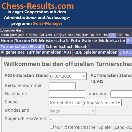
Logged on: Gast
Arabic
ARM
AZE
BIH
BUL
CAT
CHN
CRO
CZE
DEN
ENG
ESP
FAI
FIN
FRA
GER
GRE
INA
I
Home
TurnierDB
Meisterschaft
Foto-Galerie
Meldekartei
El
Turnierschach-Elozahl
Schnellschach-Elozahl
Allgemeines
Turnier anmelden: AUT
FIDE
Spieler anmelden
Elo AU
Willkommen bei den offiziellen Turnierscha
FIDE-Elolisten Stand
AUT-Elolisten Stand
13.945
Personennummer
Nachname
Vorname
Ebene
Bundesland
Spgem./Kreis/Verein
Nur "österreichische" Spieler (Land=A