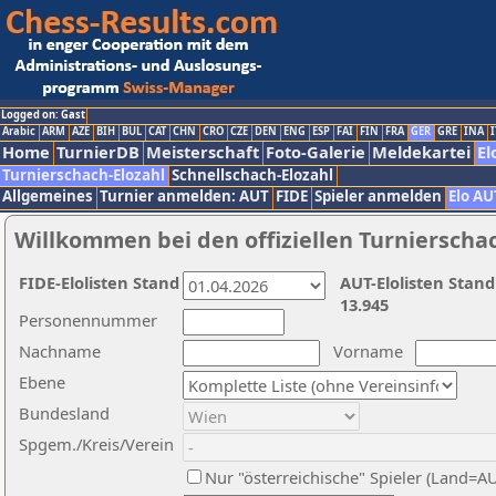
Logged on: Gast
Arabic
ARM
AZE
BIH
BUL
CAT
CHN
CRO
CZE
DEN
ENG
ESP
FAI
FIN
FRA
GER
GRE
INA
I
Home
TurnierDB
Meisterschaft
Foto-Galerie
Meldekartei
El
Turnierschach-Elozahl
Schnellschach-Elozahl
Allgemeines
Turnier anmelden: AUT
FIDE
Spieler anmelden
Elo AU
Willkommen bei den offiziellen Turnierscha
FIDE-Elolisten Stand
AUT-Elolisten Stand
13.945
Personennummer
Nachname
Vorname
Ebene
Bundesland
Spgem./Kreis/Verein
Nur "österreichische" Spieler (Land=A