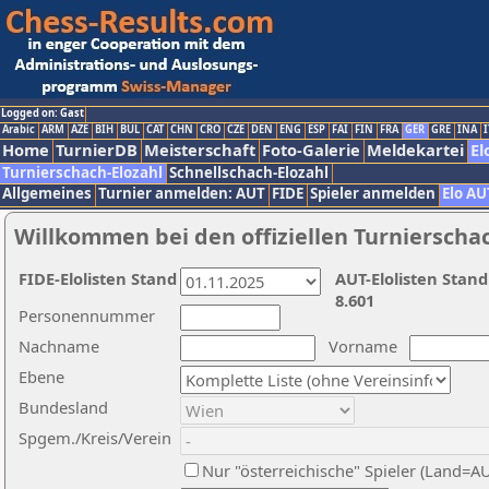
Logged on: Gast
Arabic
ARM
AZE
BIH
BUL
CAT
CHN
CRO
CZE
DEN
ENG
ESP
FAI
FIN
FRA
GER
GRE
INA
I
Home
TurnierDB
Meisterschaft
Foto-Galerie
Meldekartei
El
Turnierschach-Elozahl
Schnellschach-Elozahl
Allgemeines
Turnier anmelden: AUT
FIDE
Spieler anmelden
Elo AU
Willkommen bei den offiziellen Turnierscha
FIDE-Elolisten Stand
AUT-Elolisten Stand
8.601
Personennummer
Nachname
Vorname
Ebene
Bundesland
Spgem./Kreis/Verein
Nur "österreichische" Spieler (Land=A