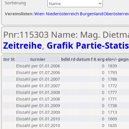
Sortierung
Vereinslisten:
Wien
Niederösterreich
Burgenland
Oberösterrei
Pnr:115303 Name: Mag. Dietm
Zeitreihe
,
Grafik Partie-Statis
tnr
St
turnier
bdld
rd
datum
f
K
erg
elo+/-
gegn
Elozahl per 01.01.2006
0
1839
Elozahl per 01.07.2006
0
1793
Elozahl per 01.01.2007
0
1788
Elozahl per 01.07.2007
0
1772
Elozahl per 01.01.2008
0
1777
Elozahl per 01.07.2008
0
1771
Elozahl per 01.01.2009
0
1738
Elozahl per 01.07.2009
0
1713
Elozahl per 01.01.2010
0
1669
Elozahl per 01.07.2010
0
1635