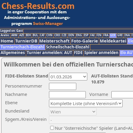
Logged on: Gast
Arabic
ARM
AZE
BIH
BUL
CAT
CHN
CRO
CZE
DEN
ENG
ESP
FAI
FIN
FRA
GER
GRE
INA
I
Home
TurnierDB
Meisterschaft
Foto-Galerie
Meldekartei
El
Turnierschach-Elozahl
Schnellschach-Elozahl
Allgemeines
Turnier anmelden: AUT
FIDE
Spieler anmelden
Elo AU
Willkommen bei den offiziellen Turnierscha
FIDE-Elolisten Stand
AUT-Elolisten Stand
10.879
Personennummer
Nachname
Vorname
Ebene
Bundesland
Spgem./Kreis/Verein
Nur "österreichische" Spieler (Land=A