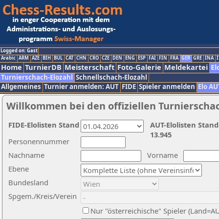
Logged on: Gast
Arabic
ARM
AZE
BIH
BUL
CAT
CHN
CRO
CZE
DEN
ENG
ESP
FAI
FIN
FRA
GER
GRE
INA
I
Home
TurnierDB
Meisterschaft
Foto-Galerie
Meldekartei
El
Turnierschach-Elozahl
Schnellschach-Elozahl
Allgemeines
Turnier anmelden: AUT
FIDE
Spieler anmelden
Elo AU
Willkommen bei den offiziellen Turnierscha
FIDE-Elolisten Stand
AUT-Elolisten Stand
13.945
Personennummer
Nachname
Vorname
Ebene
Bundesland
Spgem./Kreis/Verein
Nur "österreichische" Spieler (Land=A