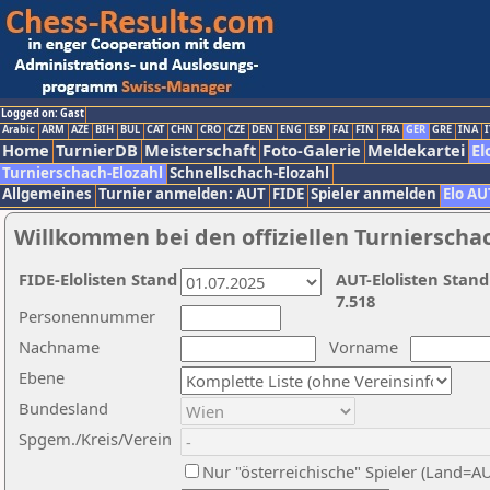
Logged on: Gast
Arabic
ARM
AZE
BIH
BUL
CAT
CHN
CRO
CZE
DEN
ENG
ESP
FAI
FIN
FRA
GER
GRE
INA
I
Home
TurnierDB
Meisterschaft
Foto-Galerie
Meldekartei
El
Turnierschach-Elozahl
Schnellschach-Elozahl
Allgemeines
Turnier anmelden: AUT
FIDE
Spieler anmelden
Elo AU
Willkommen bei den offiziellen Turnierscha
FIDE-Elolisten Stand
AUT-Elolisten Stand
7.518
Personennummer
Nachname
Vorname
Ebene
Bundesland
Spgem./Kreis/Verein
Nur "österreichische" Spieler (Land=A