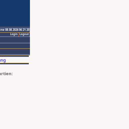
ime 08.08.2026 06:21:20
Login
Logout
artien: