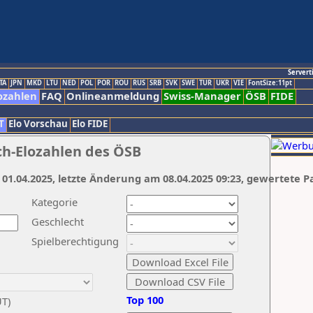
Servert
TA
JPN
MKD
LTU
NED
POL
POR
ROU
RUS
SRB
SVK
SWE
TUR
UKR
VIE
FontSize:11pt
ozahlen
FAQ
Onlineanmeldung
Swiss-Manager
ÖSB
FIDE
T
Elo Vorschau
Elo FIDE
ch-Elozahlen des ÖSB
 01.04.2025, letzte Änderung am 08.04.2025 09:23, gewertete P
Kategorie
Geschlecht
Spielberechtigung
Top 100
UT)