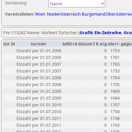
Sortierung
Vereinslisten:
Wien
Niederösterreich
Burgenland
Oberösterrei
Pnr:115242 Name: Norbert Türtscher (
Grafik Elo-Zeitreihe
,
Graf
tnr
St
turnier
bdld
rd
datum
f
K
erg
elo+/-
gegn
Elozahl per 01.01.2006
0
1753
Elozahl per 01.07.2006
0
1761
Elozahl per 01.01.2007
0
1765
Elozahl per 01.07.2007
0
1733
Elozahl per 01.01.2008
0
1704
Elozahl per 01.07.2008
0
1705
Elozahl per 01.01.2009
0
1669
Elozahl per 01.07.2009
0
1684
Elozahl per 01.01.2010
0
1707
Elozahl per 01.07.2010
0
1730
Elozahl per 01.01.2011
0
1738
Elozahl per 01.07.2011
0
1742
Elozahl per 01.01.2012
0
1725