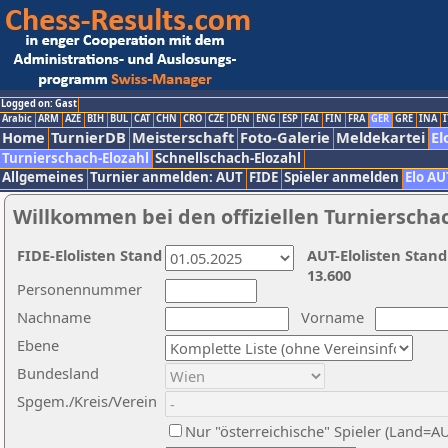
Logged on: Gast
Arabic
ARM
AZE
BIH
BUL
CAT
CHN
CRO
CZE
DEN
ENG
ESP
FAI
FIN
FRA
GER
GRE
INA
I
Home
TurnierDB
Meisterschaft
Foto-Galerie
Meldekartei
El
Turnierschach-Elozahl
Schnellschach-Elozahl
Allgemeines
Turnier anmelden: AUT
FIDE
Spieler anmelden
Elo AU
Willkommen bei den offiziellen Turnierscha
FIDE-Elolisten Stand
AUT-Elolisten Stand
13.600
Personennummer
Nachname
Vorname
Ebene
Bundesland
Spgem./Kreis/Verein
Nur "österreichische" Spieler (Land=A