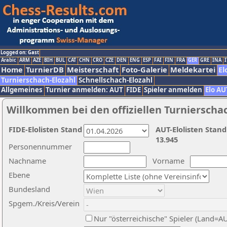
Logged on: Gast
Arabic
ARM
AZE
BIH
BUL
CAT
CHN
CRO
CZE
DEN
ENG
ESP
FAI
FIN
FRA
GER
GRE
INA
I
Home
TurnierDB
Meisterschaft
Foto-Galerie
Meldekartei
El
Turnierschach-Elozahl
Schnellschach-Elozahl
Allgemeines
Turnier anmelden: AUT
FIDE
Spieler anmelden
Elo AU
Willkommen bei den offiziellen Turnierscha
FIDE-Elolisten Stand
AUT-Elolisten Stand
13.945
Personennummer
Nachname
Vorname
Ebene
Bundesland
Spgem./Kreis/Verein
Nur "österreichische" Spieler (Land=A