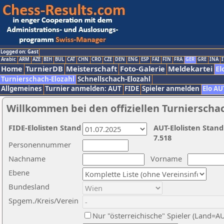
Logged on: Gast
Arabic
ARM
AZE
BIH
BUL
CAT
CHN
CRO
CZE
DEN
ENG
ESP
FAI
FIN
FRA
GER
GRE
INA
I
Home
TurnierDB
Meisterschaft
Foto-Galerie
Meldekartei
El
Turnierschach-Elozahl
Schnellschach-Elozahl
Allgemeines
Turnier anmelden: AUT
FIDE
Spieler anmelden
Elo AU
Willkommen bei den offiziellen Turnierscha
FIDE-Elolisten Stand
AUT-Elolisten Stand
7.518
Personennummer
Nachname
Vorname
Ebene
Bundesland
Spgem./Kreis/Verein
Nur "österreichische" Spieler (Land=A