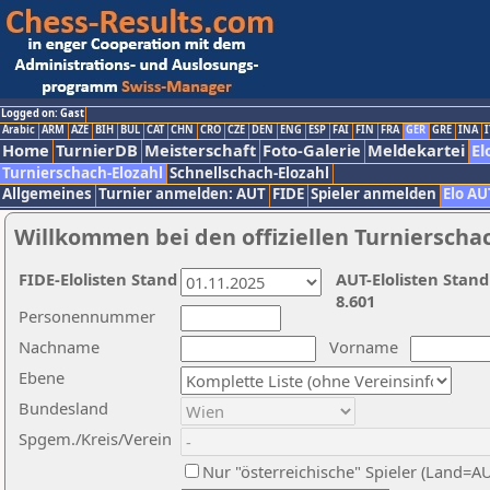
Logged on: Gast
Arabic
ARM
AZE
BIH
BUL
CAT
CHN
CRO
CZE
DEN
ENG
ESP
FAI
FIN
FRA
GER
GRE
INA
I
Home
TurnierDB
Meisterschaft
Foto-Galerie
Meldekartei
El
Turnierschach-Elozahl
Schnellschach-Elozahl
Allgemeines
Turnier anmelden: AUT
FIDE
Spieler anmelden
Elo AU
Willkommen bei den offiziellen Turnierscha
FIDE-Elolisten Stand
AUT-Elolisten Stand
8.601
Personennummer
Nachname
Vorname
Ebene
Bundesland
Spgem./Kreis/Verein
Nur "österreichische" Spieler (Land=A