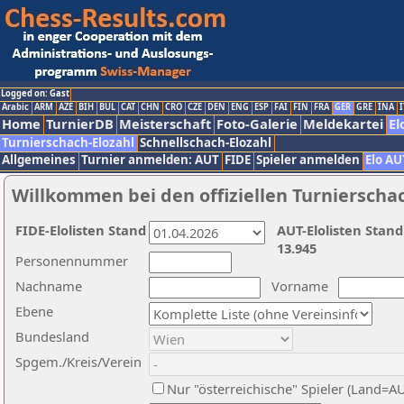
Logged on: Gast
Arabic
ARM
AZE
BIH
BUL
CAT
CHN
CRO
CZE
DEN
ENG
ESP
FAI
FIN
FRA
GER
GRE
INA
I
Home
TurnierDB
Meisterschaft
Foto-Galerie
Meldekartei
El
Turnierschach-Elozahl
Schnellschach-Elozahl
Allgemeines
Turnier anmelden: AUT
FIDE
Spieler anmelden
Elo AU
Willkommen bei den offiziellen Turnierscha
FIDE-Elolisten Stand
AUT-Elolisten Stand
13.945
Personennummer
Nachname
Vorname
Ebene
Bundesland
Spgem./Kreis/Verein
Nur "österreichische" Spieler (Land=A