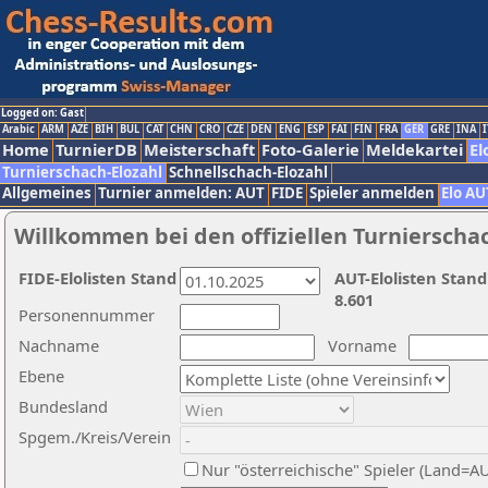
Logged on: Gast
Arabic
ARM
AZE
BIH
BUL
CAT
CHN
CRO
CZE
DEN
ENG
ESP
FAI
FIN
FRA
GER
GRE
INA
I
Home
TurnierDB
Meisterschaft
Foto-Galerie
Meldekartei
El
Turnierschach-Elozahl
Schnellschach-Elozahl
Allgemeines
Turnier anmelden: AUT
FIDE
Spieler anmelden
Elo AU
Willkommen bei den offiziellen Turnierscha
FIDE-Elolisten Stand
AUT-Elolisten Stand
8.601
Personennummer
Nachname
Vorname
Ebene
Bundesland
Spgem./Kreis/Verein
Nur "österreichische" Spieler (Land=A