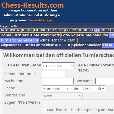
Logged on: Gast
Arabic
ARM
AZE
BIH
BUL
CAT
CHN
CRO
CZE
DEN
ENG
ESP
FAI
FIN
FRA
GER
GRE
INA
I
Home
TurnierDB
Meisterschaft
Foto-Galerie
Meldekartei
El
Turnierschach-Elozahl
Schnellschach-Elozahl
Allgemeines
Turnier anmelden: AUT
FIDE
Spieler anmelden
Elo AU
Willkommen bei den offiziellen Turnierscha
FIDE-Elolisten Stand
AUT-Elolisten Stand
13.945
Personennummer
Nachname
Vorname
Ebene
Bundesland
Spgem./Kreis/Verein
Nur "österreichische" Spieler (Land=A