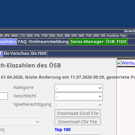
Servert
TA
JPN
MKD
LTU
NED
POL
POR
ROU
RUS
SRB
SVK
SWE
TUR
UKR
VIE
FontSize:11pt
ozahlen
FAQ
Onlineanmeldung
Swiss-Manager
ÖSB
FIDE
T
Elo Vorschau
Elo FIDE
ch-Elozahlen des ÖSB
 01.04.2026, letzte Änderung am 11.07.2026 09:29, gewertete P
Kategorie
Geschlecht
Spielberechtigung
Top 100
UT)