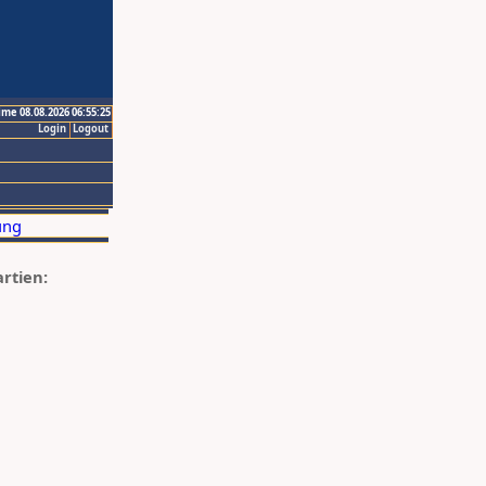
ime 08.08.2026 06:55:25
Login
Logout
artien: