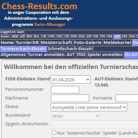
Logged on: Gast
Arabic
ARM
AZE
BIH
BUL
CAT
CHN
CRO
CZE
DEN
ENG
ESP
FAI
FIN
FRA
GER
GRE
INA
I
Home
TurnierDB
Meisterschaft
Foto-Galerie
Meldekartei
El
Turnierschach-Elozahl
Schnellschach-Elozahl
Allgemeines
Turnier anmelden: AUT
FIDE
Spieler anmelden
Elo AU
Willkommen bei den offiziellen Turnierscha
FIDE-Elolisten Stand
AUT-Elolisten Stand
13.945
Personennummer
Nachname
Vorname
Ebene
Bundesland
Spgem./Kreis/Verein
Nur "österreichische" Spieler (Land=A