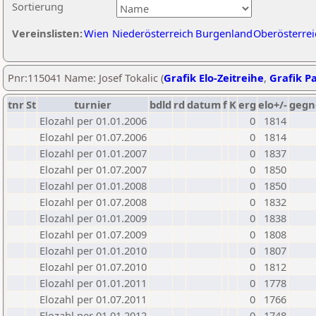
Sortierung
Vereinslisten:
Wien
Niederösterreich
Burgenland
Oberösterrei
Pnr:115041 Name: Josef Tokalic (
Grafik Elo-Zeitreihe
,
Grafik Pa
tnr
St
turnier
bdld
rd
datum
f
K
erg
elo+/-
gegn
Elozahl per 01.01.2006
0
1814
Elozahl per 01.07.2006
0
1814
Elozahl per 01.01.2007
0
1837
Elozahl per 01.07.2007
0
1850
Elozahl per 01.01.2008
0
1850
Elozahl per 01.07.2008
0
1832
Elozahl per 01.01.2009
0
1838
Elozahl per 01.07.2009
0
1808
Elozahl per 01.01.2010
0
1807
Elozahl per 01.07.2010
0
1812
Elozahl per 01.01.2011
0
1778
Elozahl per 01.07.2011
0
1766
Elozahl per 01.01.2012
0
1748