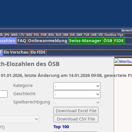
Servert
TA
JPN
MKD
LTU
NED
POL
POR
ROU
RUS
SRB
SVK
SWE
TUR
UKR
VIE
FontSize:11pt
ozahlen
FAQ
Onlineanmeldung
Swiss-Manager
ÖSB
FIDE
T
Elo Vorschau
Elo FIDE
ch-Elozahlen des ÖSB
 01.01.2026, letzte Änderung am 14.01.2026 09:08, gewertete P
Kategorie
Geschlecht
Spielberechtigung
Top 100
UT)