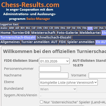
Logged on: Gast
Arabic
ARM
AZE
BIH
BUL
CAT
CHN
CRO
CZE
DEN
ENG
ESP
FAI
FIN
FRA
GER
GRE
INA
I
Home
TurnierDB
Meisterschaft
Foto-Galerie
Meldekartei
El
Turnierschach-Elozahl
Schnellschach-Elozahl
Allgemeines
Turnier anmelden: AUT
FIDE
Spieler anmelden
Elo AU
Willkommen bei den offiziellen Turnierscha
FIDE-Elolisten Stand
AUT-Elolisten Stand
10.879
Personennummer
Nachname
Vorname
Ebene
Bundesland
Spgem./Kreis/Verein
Nur "österreichische" Spieler (Land=A