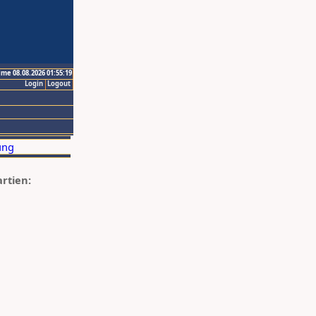
ime 08.08.2026 01:55:19
Login
Logout
artien: