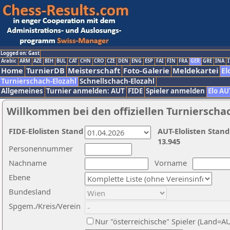
Logged on: Gast
Arabic
ARM
AZE
BIH
BUL
CAT
CHN
CRO
CZE
DEN
ENG
ESP
FAI
FIN
FRA
GER
GRE
INA
I
Home
TurnierDB
Meisterschaft
Foto-Galerie
Meldekartei
El
Turnierschach-Elozahl
Schnellschach-Elozahl
Allgemeines
Turnier anmelden: AUT
FIDE
Spieler anmelden
Elo AU
Willkommen bei den offiziellen Turnierscha
FIDE-Elolisten Stand
AUT-Elolisten Stand
13.945
Personennummer
Nachname
Vorname
Ebene
Bundesland
Spgem./Kreis/Verein
Nur "österreichische" Spieler (Land=A