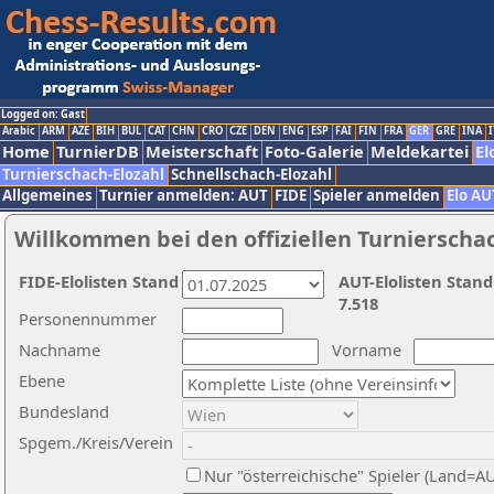
Logged on: Gast
Arabic
ARM
AZE
BIH
BUL
CAT
CHN
CRO
CZE
DEN
ENG
ESP
FAI
FIN
FRA
GER
GRE
INA
I
Home
TurnierDB
Meisterschaft
Foto-Galerie
Meldekartei
El
Turnierschach-Elozahl
Schnellschach-Elozahl
Allgemeines
Turnier anmelden: AUT
FIDE
Spieler anmelden
Elo AU
Willkommen bei den offiziellen Turnierscha
FIDE-Elolisten Stand
AUT-Elolisten Stand
7.518
Personennummer
Nachname
Vorname
Ebene
Bundesland
Spgem./Kreis/Verein
Nur "österreichische" Spieler (Land=A