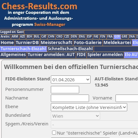
Logged on: Gast
Arabic
ARM
AZE
BIH
BUL
CAT
CHN
CRO
CZE
DEN
ENG
ESP
FAI
FIN
FRA
GER
GRE
INA
I
Home
TurnierDB
Meisterschaft
Foto-Galerie
Meldekartei
El
Turnierschach-Elozahl
Schnellschach-Elozahl
Allgemeines
Turnier anmelden: AUT
FIDE
Spieler anmelden
Elo AU
Willkommen bei den offiziellen Turnierscha
FIDE-Elolisten Stand
AUT-Elolisten Stand
13.945
Personennummer
Nachname
Vorname
Ebene
Bundesland
Spgem./Kreis/Verein
Nur "österreichische" Spieler (Land=A